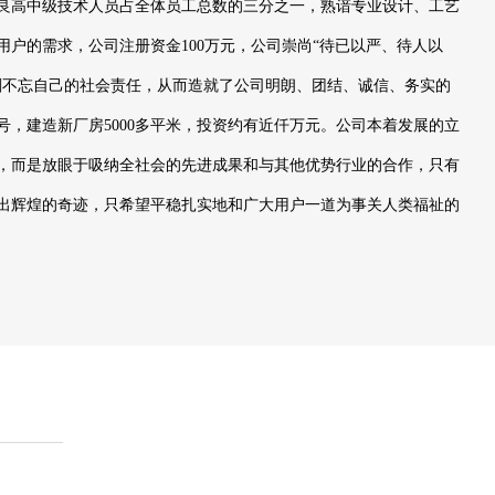
良高中级技术人员占全体员工总数的三分之一，熟谙专业设计、工艺
户的需求，公司注册资金100万元，公司崇尚“待已以严、待人以
刻不忘自己的社会责任，从而造就了公司明朗、团结、诚信、务实的
号，建造新厂房5000多平米，投资约有近仟万元。公司本着发展的立
，而是放眼于吸纳全社会的先进成果和与其他优势行业的合作，只有
出辉煌的奇迹，只希望平稳扎实地和广大用户一道为事关人类福祉的